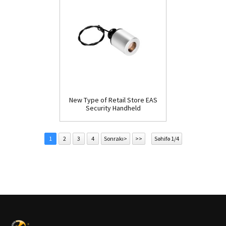
New Type of Retail Store EAS
Security Handheld
Detacher(D009)
1
2
3
4
Sonrakı>
>>
Səhifə 1/4