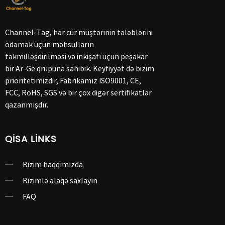
Channel-Tag, hər cür müştərinin tələblərini
ödəmək üçün məhsulların
təkmilləşdirilməsi və inkişafı üçün peşəkar
bir Ar-Ge qrupuna sahibik. Keyfiyyət də bizim
prioritetimizdir, Fabrikamız ISO9001, CE,
FCC, RoHS, SGS və bir çox digər sertifikatlar
qazanmışdır.
QISA LINKS
Bizim haqqımızda
Bizimlə əlaqə saxlayın
FAQ