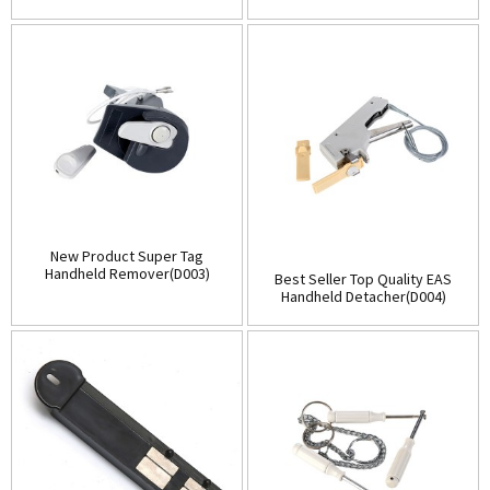
(D001)
Store(Table-Top)(D002)
New Product Super Tag
Handheld Remover(D003)
Best Seller Top Quality EAS
Handheld Detacher(D004)