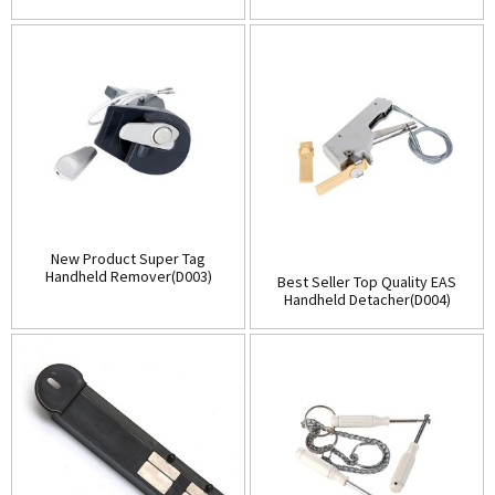
(D001)
Store(Table-Top)(D002)
New Product Super Tag
Handheld Remover(D003)
Best Seller Top Quality EAS
Handheld Detacher(D004)