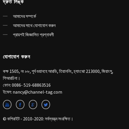
দ্রুত লিঙ্ক
আমাদের সম্পর্কে
আমাদের সাথে যোগাযোগ করুন
প্রায়শই জিজ্ঞাসিত প্রশ্নাবলী
যোগাযোগ করুন
কক্ষ 1505, নং ৮৮, পূর্ব গুয়ানহে আরডি, তিয়াননিং, চ্যাংঝো 213000, জিয়াংসু,
পিআরচিনা।
ফোন:
0086- 519-68863516
ইমেল:
nancy@channel-tag.com
© কপিরাইট - 2010-2020: সর্বস্বত্ত্ব সংরক্ষিত।