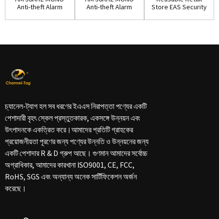
Anti-theft Alarm
Anti-theft Alarm
Store EAS Security
System(EAS003)
System(EAS004)
Antenna Gate...
চ্যানেল-ট্যাগ হল সব ধরণের ইএএস নিরাপত্তা পণ্যের একটি
পেশাদারী বৃহৎ স্কেল প্রস্তুতকারক, একসঙ্গে উন্নয়ন এবং
উৎপাদনকে একত্রিত করে।আমাদের প্রতিটি গ্রাহকের
প্রয়োজনীয়তা পূরণের জন্য পণ্যের উন্নতি ও উন্নয়নের জন্য
একটি পেশাদার R & D গ্রুপ আছে। গুণমান আমাদের সর্বোচ্চ
অগ্রাধিকার, আমাদের কারখানা ISO9001, CE, FCC,
RoHS, SGS এবং অন্যান্য অনেক সার্টিফিকেশন অর্জন
করেছে।