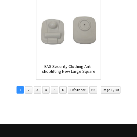
EAS Security Clothing Anti-
shoplifting New Large Square
Tag(HR002C)
1
2
3
4
5
6
Tiếp theo>
>>
Page 1 / 30