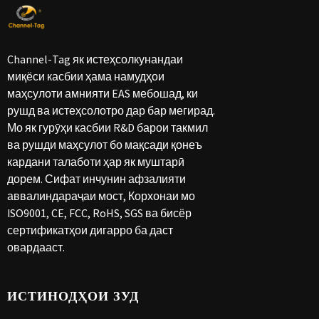
Channel-Tag як истеҳсолкунандаи
миқёси касбии ҳама намудҳои
маҳсулоти амнияти EAS мебошад, ки
рушд ва истеҳсолотро дар бар мегирад.
Мо як гурӯҳи касбии R&D барои такмил
ва рушди маҳсулот бо мақсади қонеъ
кардани талаботи ҳар як муштарӣ
дорем. Сифат инчунин афзалияти
аввалиндараҷаи мост, Корхонаи мо
ISO9001, CE, FCC, RoHS, SGS ва бисёр
сертификатҳои дигарро ба даст
овардааст.
ИСТИНОДҲОИ ЗУД