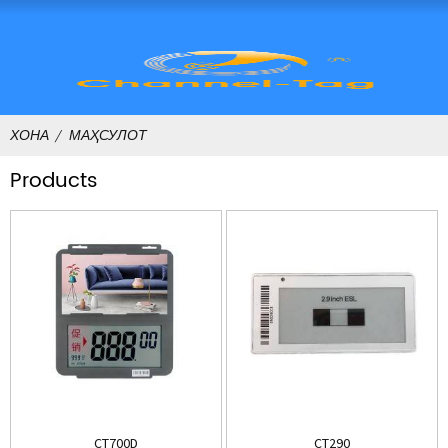
ХОНА
МАҲСУЛОТ
Products
CT700D
CT290