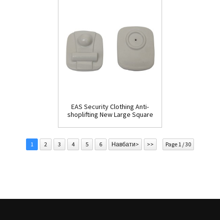
EAS Security Clothing Anti-
shoplifting New Large Square
Tag(HR002C)
1
2
3
4
5
6
Навбати>
>>
Page 1 / 30