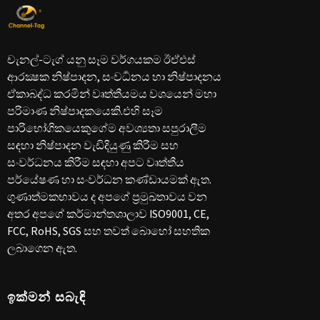
චැනල්-ටැග් යනු සෑම වර්ගයකම ඊඒඑස්
ආරක්‍ෂක නිෂ්පාදන, සංවර්‍ධනය හා නිෂ්පාදනය
ඒකාබද්ධ කරමින් වෘත්තීයමය වශයෙන් මහා
පරිමාණ නිෂ්පාදකයෙකි.එහි සෑම
පාරිභෝගිකයෙකුගේම අවශ්‍යතා සපුරාලීම
සඳහා නිෂ්පාදන වැඩිදියුණු කිරීම සහ
සංවර්ධනය කිරීම සඳහා අපට වෘත්තීය
පර්යේෂණ හා සංවර්ධන කණ්ඩායමක් ඇත.
ගුණාත්මකභාවය ද අපගේ ප්‍රමුඛතාවය වන
අතර අපගේ කර්මාන්තශාලාව ISO9001, CE,
FCC, RoHS, SGS සහ තවත් බොහෝ සහතික
ලබාගෙන ඇත.
ඉක්මන් සබැඳි