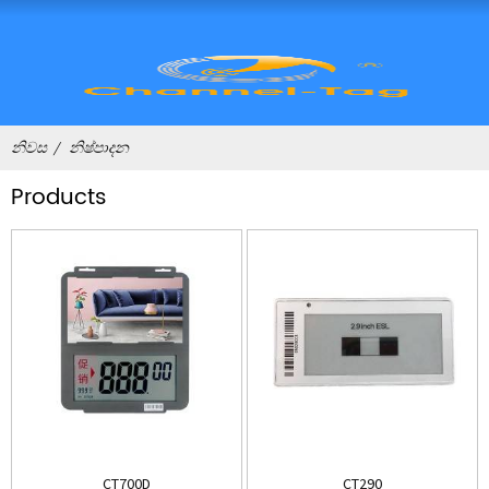
නිවස
නිෂ්පාදන
Products
CT700D
CT290