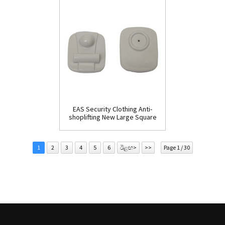
EAS Security Clothing Anti-
shoplifting New Large Square
Tag(HR002C)
1
2
3
4
5
6
ඊළඟ>
>>
Page 1 / 30