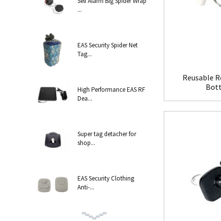
Self Alarm Big Spider Wrap
...
EAS Security Spider Net
Tag...
Reusable Re
Bott
High Performance EAS RF
Dea...
Super tag detacher for
shop...
EAS Security Clothing
Anti-...