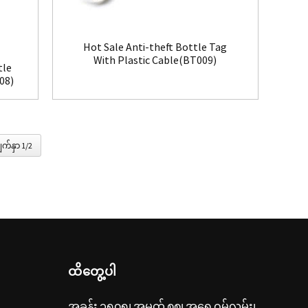
Hot Sale Anti-theft Bottle Tag
With Plastic Cable(BT009)
tle
08)
က်နှာ 1/2
ထိတွေ့ပါ
အခန်း ၁၅၀၅၊ အမှတ် ၈၈၊ အရှေ့ဂွမ်လမ်း၊