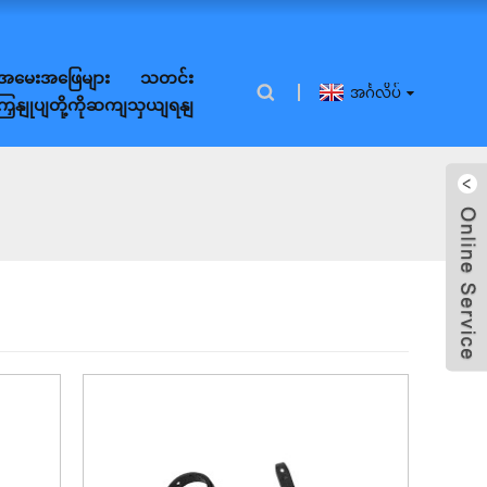
အမေးအဖြေများ
သတင်း
အင်္ဂလိပ်
ကြှနျုပျတို့ကိုဆကျသှယျရနျ