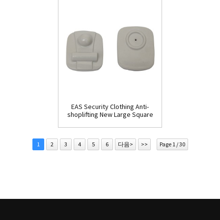
EAS Security Clothing Anti-
shoplifting New Large Square
Tag(HR002C)
1
2
3
4
5
6
다음>
>>
Page 1 / 30