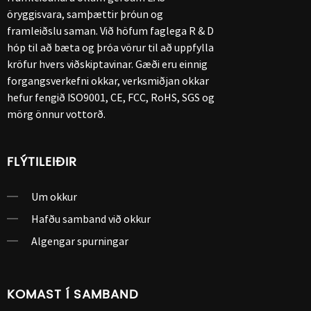
öryggisvara, samþættir þróun og
framleiðslu saman. Við höfum faglega R & D
hóp til að bæta og þróa vörur til að uppfylla
kröfur hvers viðskiptavinar. Gæði eru einnig
forgangsverkefni okkar, verksmiðjan okkar
hefur fengið ISO9001, CE, FCC, RoHS, SGS og
mörg önnur vottorð.
FLÝTILEIÐIR
Um okkur
Hafðu samband við okkur
Algengar spurningar
KOMAST Í SAMBAND