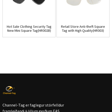
Hot Sale Clothing Security Tag
Retail Store Anti-theft Square
New Mini Square Tag(HR002B)
Tag with High Quality(HR003)
Channel-Tag er faglegur stórfelldur
framleiðandi á öllum gerðum EAS