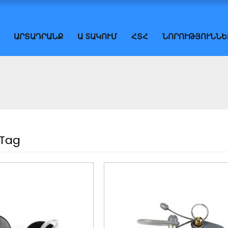
ԱՐՏԱԴՐԱՆՔ
Ա SԱԿՈՒՄ
ՀՏՀ
ՆՈՐՈՒԹՅՈՒՆՆԵ
 Tag