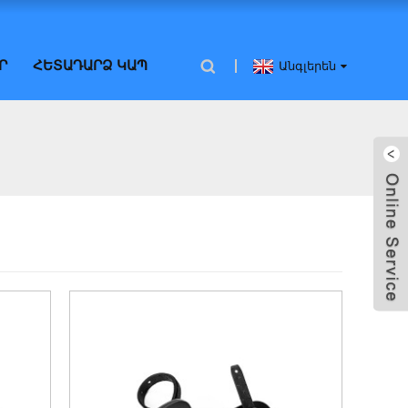
Ր
ՀԵՏԱԴԱՐՁ ԿԱՊ
Անգլերեն