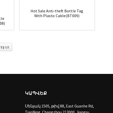
Hot Sale Anti-theft Bottle Tag
With Plastic Cable(BT009)
tle
08)
Էջ 1/2
ԿԱՊՎԵՔ
Սենյակ 1505, թիվ 88, East Guanhe Rd,
TianNing, Changzhou 213000, Jiangsu,