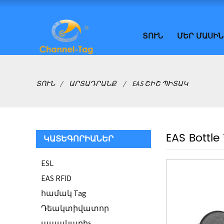
ՏՈՒՆ
ՄԵՐ ՄԱՍԻՆ
ՏՈՒՆ
ԱՐՏԱԴՐԱՆՔ
EAS ՇԻՇ ՊԻՏԱԿ
EAS Bottle
ԿԱՏԵԳՈՐԻԱՆԵՐ
ESL
EAS RFID
համակ Tag
Դեակտիվատոր
ապակարիչ