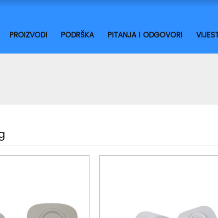
PROIZVODI
PODRŠKA
PITANJA I ODGOVORI
VIJEST
g