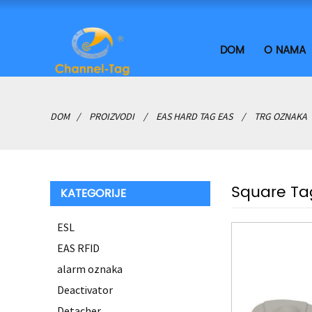
DOM
O NAMA
DOM
PROIZVODI
EAS HARD TAG EAS
TRG OZNAKA
Square Ta
KATEGORIJE
ESL
EAS RFID
alarm oznaka
Deactivator
Detacher