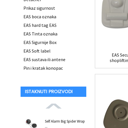
Prikaz sigurnost
EAS boca oznaka
EAS hard tag EAS
EAS Tinta oznaka
EAS Sigurnije Box
EAS Soft label
EAS Secu
EAS sustava ili antene
shoplifti
T
Pin i kratak konopac
ISTAKNUTI PROIZVODI
Self Alarm Big Spider Wrap
...