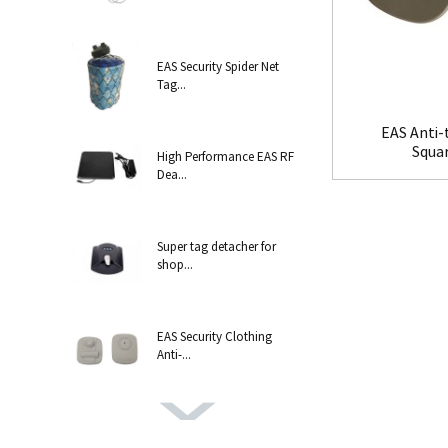
EAS Security Spider Net
Tag...
EAS Anti-
Squa
High Performance EAS RF
Dea...
Super tag detacher for
shop...
EAS Security Clothing
Anti-...