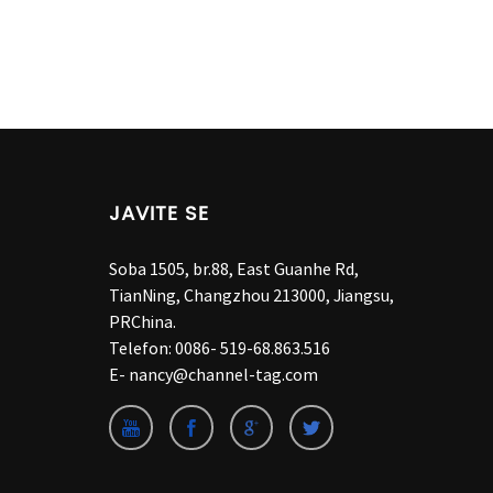
JAVITE SE
Soba 1505, br.88, East Guanhe Rd,
TianNing, Changzhou 213000, Jiangsu,
PRChina.
Telefon:
0086- 519-68.863.516
E-
nancy@channel-tag.com