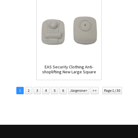
EAS Security Clothing Anti-
shoplifting New Large Square
Tag(HR002C)
1
2
3
4
5
6
Järgmine>
>>
Page 1 / 30