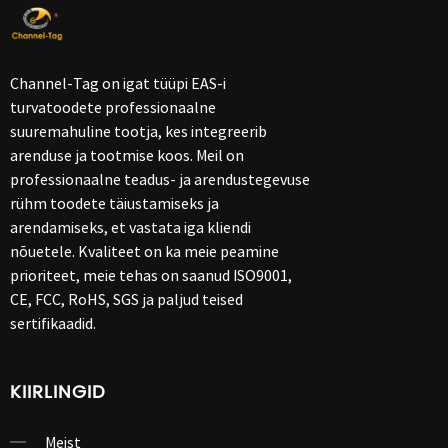
Channel-Tag on igat tüüpi EAS-i
turvatoodete professionaalne
suuremahuline tootja, kes integreerib
arenduse ja tootmise koos. Meil ​​on
professionaalne teadus- ja arendustegevuse
rühm toodete täiustamiseks ja
arendamiseks, et vastata iga kliendi
nõuetele. Kvaliteet on ka meie peamine
prioriteet, meie tehas on saanud ISO9001,
CE, FCC, RoHS, SGS ja paljud teised
sertifikaadid.
KIIRLINGID
Meist