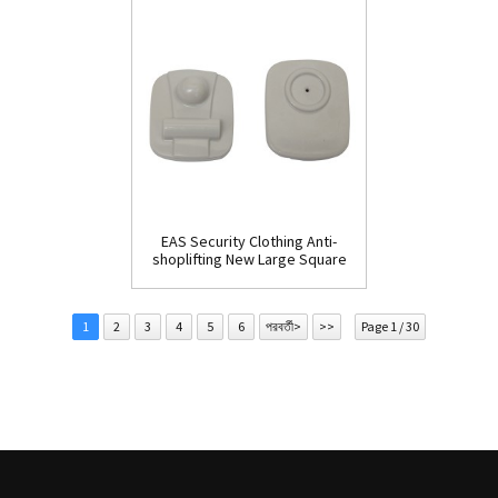
EAS Security Clothing Anti-
shoplifting New Large Square
Tag(HR002C)
1
2
3
4
5
6
পরবর্তী>
>>
Page 1 / 30