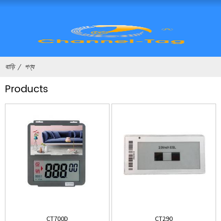
বাড়ি
পণ্য
Products
CT700D
CT290